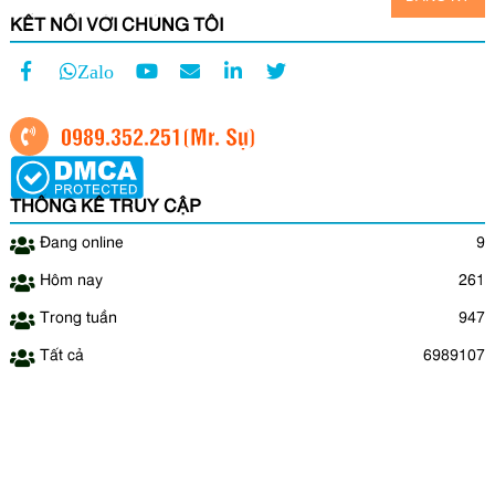
KẾT NỐI VỚI CHÚNG TÔI
Zalo
0989.352.251
(Mr. Sự)
THỐNG KÊ TRUY CẬP
Đang online
9
Hôm nay
261
Trong tuần
947
Tất cả
6989107