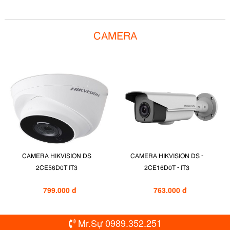
BIỆT THỰ TẠI BÌNH D...
CAMERA TRẠM BÊ TÔNG
NAM...
CAMERA
CAMERA HIKVISION DS
CAMERA HIKVISION DS -
2CE56D0T IT3
2CE16D0T - IT3
799.000 đ
763.000 đ
Mr.Sự 0989.352.251