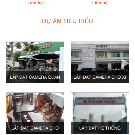
Liên hệ
Liên hệ
DỰ ÁN TIÊU BIỂU
LẮP ĐẶT CAMERA QUÁN
LẮP ĐẶT CAMERA CHO XÍ
TRÀ SỮA OLA QUẬN 7
NGHIỆP MAY
LẮP ĐẶT CAMERA CHO
LẮP ĐẶT HỆ THỐNG