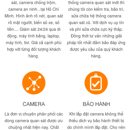
sát, camera chống trộm,
thống camera quan sát mới thì
camera an ninh...tại Hồ Chí
chúng tôi còn kiểm tra, bảo trì,
Minh. Hình ảnh rỏ nét, quan sát
sửa chữa hệ thống camera
rỏ mặt người, biển số xe, số
quan sát cũ. Với dịch vụ uy tín
tiền.... Giám sát 24/24 qua di
và phí sửa chữa cực kỳ thấp.
động, máy tính bảng, laptop,
Đồng thời tư vấn những giải
máy tính, tivi. Giá cả cạnh phù
pháp tốt nhất đảm bảo đáp ứng
hợp với từng đối tượng khách
được yêu cầu của quý khách
hàng.
hàng.
CAMERA
BẢO HÀNH
Là đơn vị chuyên phân phối các
Khi lắp đặt camera không thể
dòng camera quan sát được ưu
thiếu dich vụ bảo hành thiết bị
chuộng nhất hiện nay. Chất
do chính mình lắp đặt. Cho nên