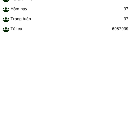
Hôm nay
37
Trong tuần
37
Tất cả
6987939