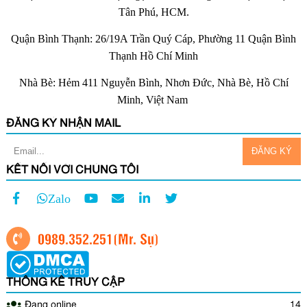
Tân Phú, HCM.
Quận Bình Thạnh: 26/19A Trần Quý Cáp, Phường 11 Quận Bình
Thạnh Hồ Chí Minh
Nhà Bè: Hẻm 411 Nguyễn Bình, Nhơn Đức, Nhà Bè, Hồ Chí
Minh, Việt Nam
ĐĂNG KÝ NHẬN MAIL
KẾT NỐI VỚI CHÚNG TÔI
Zalo
0989.352.251
(Mr. Sự)
THỐNG KÊ TRUY CẬP
Đang online
14