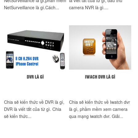
NetSurveillance là gì,phần mềm
là viết tắt của từ gì, đầu thu
NetSurveillance là gì.Cách...
camera NVR là gì....
DVR LÀ GÌ
IWACH DVR LÀ GÌ
Chia sẽ kiến thức về DVR là gì,
Chia sẽ kiến thức về Iwatch dvr
DVR là viết tắt của từ gì. Chia
là gì, phầm mềm xem camera
sẽ kiến thức...
qua mạng iwatch dvr. Giải...