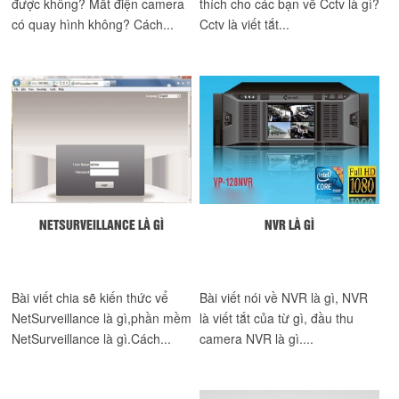
được không? Mất điện camera
thích cho các bạn về Cctv là gì?
có quay hình không? Cách...
Cctv là viết tắt...
NETSURVEILLANCE LÀ GÌ
NVR LÀ GÌ
Bài viết chia sẽ kiến thức vể
Bài viết nói về NVR là gì, NVR
NetSurveillance là gì,phần mềm
là viết tắt của từ gì, đầu thu
NetSurveillance là gì.Cách...
camera NVR là gì....