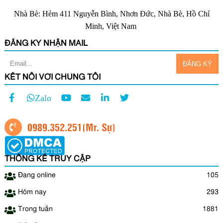
Nhà Bè: Hẻm 411 Nguyễn Bình, Nhơn Đức, Nhà Bè, Hồ Chí
Minh, Việt Nam
ĐĂNG KÝ NHẬN MAIL
KẾT NỐI VỚI CHÚNG TÔI
Zalo
0989.352.251
(Mr. Sự)
THỐNG KÊ TRUY CẬP
Đang online
105
Hôm nay
293
Trong tuần
1881