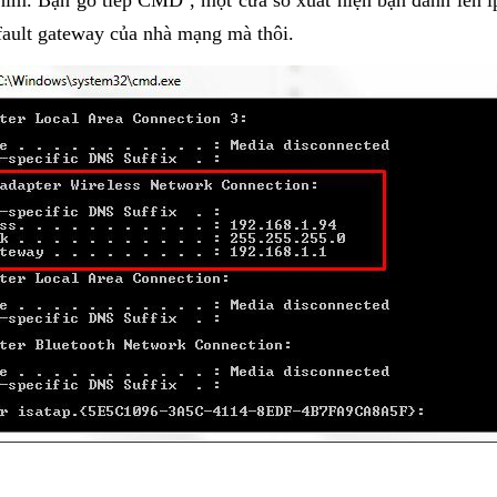
. Bạn gõ tiếp CMD , một cửa sổ xuất hiện bạn đánh lên ipco
fault gateway của nhà mạng mà thôi.