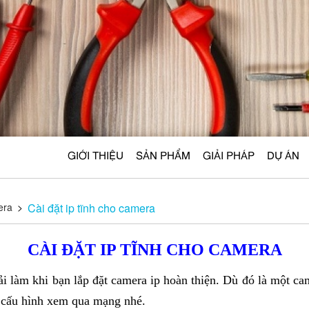
GIỚI THIỆU
SẢN PHẨM
GIẢI PHÁP
DỰ ÁN
era
>
Cài đặt ip tĩnh cho camera
CÀI ĐẶT IP TĨNH CHO CAMERA
hải làm khi bạn lắp đặt camera ip hoàn thiện. Dù đó là một 
i cấu hình xem qua mạng nhé.