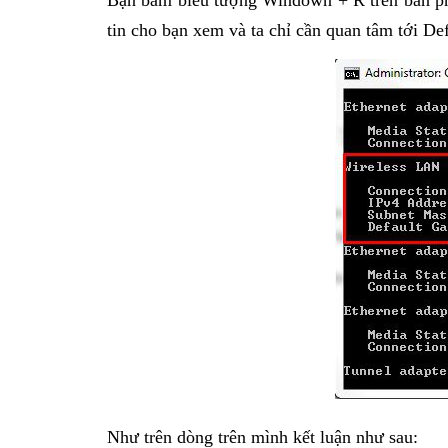
Bạn bấm biểu tượng Windown + R trên bàn phím
tin cho bạn xem và ta chỉ cần quan tâm tới De
Như trên dòng trên mình kết luận như sau: