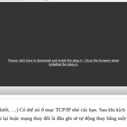
ưới, …) Có thể nó ở mục TCP/IP nhé các bạn. Sau khi kích 
ật lại hoặc mạng thay đổi là đầu ghi sẽ tự động thay bằng một