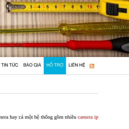
TIN TỨC
BÁO GIÁ
HỖ TRỢ
LIÊN HỆ
camera hay cả một hệ thống gồm nhiều
camera ip