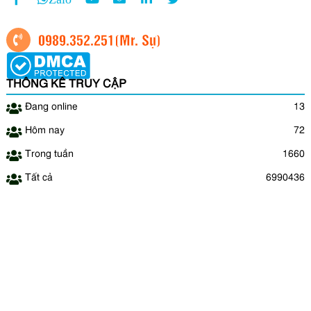
0989.352.251
(Mr. Sự)
THỐNG KÊ TRUY CẬP
Đang online
13
Hôm nay
72
Trong tuần
1660
Tất cả
6990436