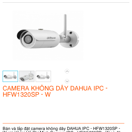
CAMERA KHÔNG DÂY DAHUA IPC -
HFW1320SP - W
Bán và lắp đặt camera không dây DAHUA IPC - HFW1320SP -