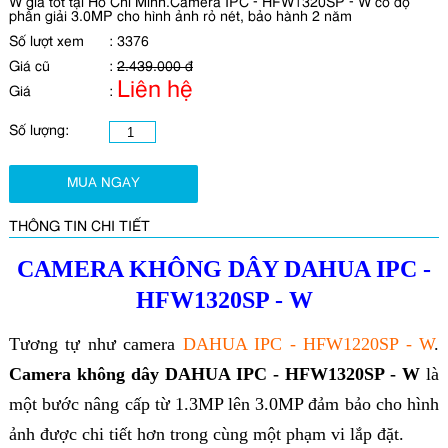
W giá tốt tại Hồ Chí Minh.Camera IPC - HFW1320SP - W có độ
phân giải 3.0MP cho hình ảnh rỏ nét, bảo hành 2 năm
Số lượt xem
:
3376
Giá cũ
:
2.439.000 đ
Liên hệ
Giá
:
Số lượng:
MUA NGAY
THÔNG TIN CHI TIẾT
CAMERA KHÔNG DÂY DAHUA IPC -
HFW1320SP - W
Tương tự như camera
DAHUA IPC - HFW1220SP - W
.
Camera không dây DAHUA IPC - HFW1320SP - W
là
một bước nâng cấp từ 1.3MP lên 3.0MP đảm bảo cho hình
ảnh được chi tiết hơn trong cùng một phạm vi lắp đặt.