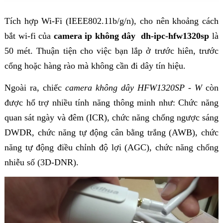
Tích hợp Wi-Fi (IEEE802.11b/g/n), cho nên khoảng cách
bắt wi-fi của
camera ip không dây dh-ipc-hfw1320sp
là
50 mét. Thuận tiện cho việc bạn lắp ở trước hiên, trước
cổng hoặc hàng rào mà không cần đi dây tín hiệu.
Ngoài ra, chiếc
camera không dây HFW1320SP - W
còn
được hổ trợ nhiều tính năng thông minh như: C
hức năng
quan sát ngày và đêm (ICR), c
hức năng chống ngược sáng
DWDR, c
hức năng tự động cân bằng trắng (AWB), c
hức
năng tự động điều chỉnh độ lợi (AGC), c
hức năng chống
nhiễu số (3D-DNR).