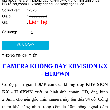
giá rẻ.Camera Wifi không dây KX-H10PWN cho hình ảnh chuẩn
HD rỏ nét,zoom 10x,xoay ngang 355,xoay dọc 90 độ.
Số lượt xem
:
2825
Giá cũ
:
2.530.000 đ
Liên hệ
Giá
:
Số lượng:
MUA NGAY
THÔNG TIN CHI TIẾT
CAMERA KHÔNG DÂY KBVISION KX
- H10PWN
Có độ phân giải 1.0MP
camera không dây KBVISION
KX - H10PWN
xuất ra hình ảnh chuẩn HD, ống kính
2,8mm cho nên góc nhìn camera này lên đến 94 độ. Cộng
thêm khả năng nhìn trong đêm là 10m hồng ngoại đảm