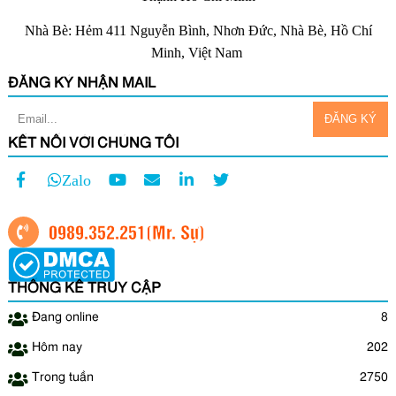
Nhà Bè: Hẻm 411 Nguyễn Bình, Nhơn Đức, Nhà Bè, Hồ Chí
Minh, Việt Nam
ĐĂNG KÝ NHẬN MAIL
KẾT NỐI VỚI CHÚNG TÔI
Zalo
0989.352.251
(Mr. Sự)
THỐNG KÊ TRUY CẬP
Đang online
8
Hôm nay
202
Trong tuần
2750