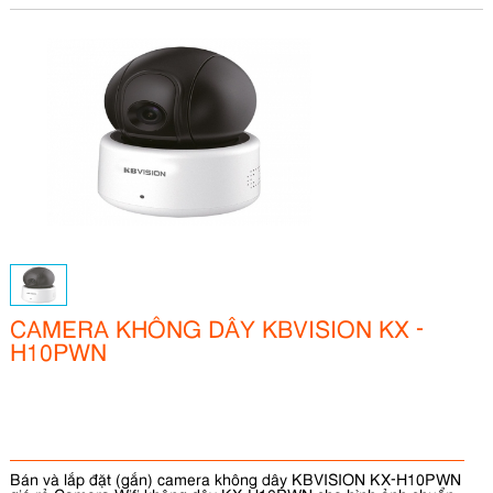
CAMERA KHÔNG DÂY KBVISION KX -
H10PWN
Bán và lắp đặt (gắn) camera không dây KBVISION KX-H10PWN