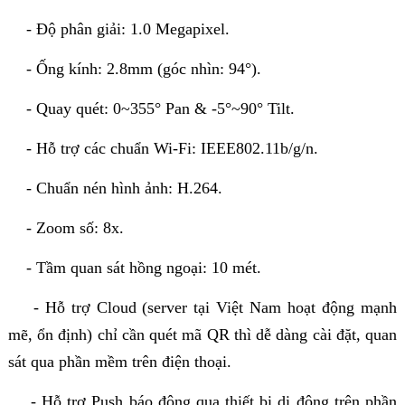
- Độ phân giải: 1.0 Megapixel.
- Ống kính: 2.8mm (góc nhìn: 94°).
- Quay quét: 0~355° Pan & -5°~90° Tilt.
- Hỗ trợ các chuẩn Wi-Fi: IEEE802.11b/g/n.
- Chuẩn nén hình ảnh: H.264.
- Zoom số: 8x.
- Tầm quan sát hồng ngoại: 10 mét.
- Hỗ trợ Cloud (server tại Việt Nam hoạt động mạnh
mẽ, ổn định) chỉ cần quét mã QR thì dễ dàng cài đặt, quan
sát qua phần mềm trên điện thoại.
- Hỗ trợ Push báo động qua thiết bị di động trên phần