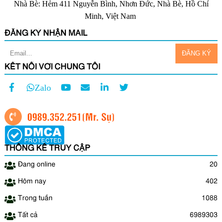
Nhà Bè: Hẻm 411 Nguyễn Bình, Nhơn Đức, Nhà Bè, Hồ Chí
Minh, Việt Nam
ĐĂNG KÝ NHẬN MAIL
KẾT NỐI VỚI CHÚNG TÔI
Zalo
0989.352.251
(Mr. Sự)
THỐNG KÊ TRUY CẬP
Đang online
20
Hôm nay
402
Trong tuần
1088
Tất cả
6989303