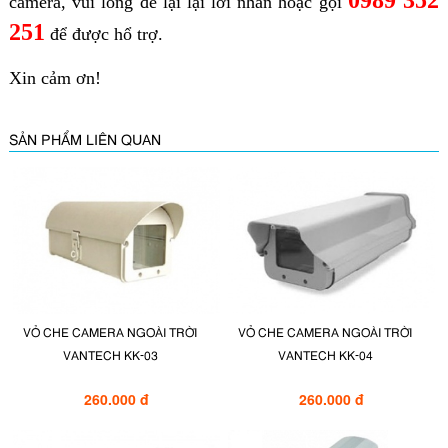
0989 352
camera, vui lòng để lại lại lời nhắn hoặc gọi
251
để được hổ trợ.
Xin cảm ơn!
SẢN PHẨM LIÊN QUAN
VỎ CHE CAMERA NGOÀI TRỜI
VỎ CHE CAMERA NGOÀI TRỜI
VANTECH KK-03
VANTECH KK-04
260.000 đ
260.000 đ