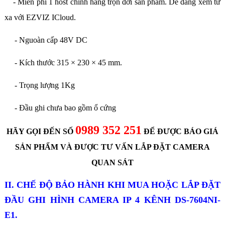
- Miễn phí 1 host chính hãng trọn đời sản phẩm. Dễ dàng xem từ
xa với EZVIZ ICloud.
- Nguoàn cấp 48V DC
- Kích thước 315 × 230 × 45 mm.
- Trọng lượng 1Kg
- Đầu ghi chưa bao gồm ổ cứng
0989 352 251
HÃY GỌI ĐẾN SỐ
ĐỂ ĐƯỢC BÁO GIÁ
SẢN PHẨM VÀ ĐƯỢC TƯ VẤN LẮP ĐẶT CAMERA
QUAN SÁT
II. CHẾ ĐỘ BẢO HÀNH KHI MUA HOẶC LẮP ĐẶT
ĐẦU GHI HÌNH CAMERA IP 4 KÊNH DS-7604NI-
E1.