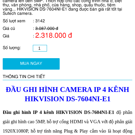
camera lên đến 5MP. Thích hợp cho các công trình nhà ở, biệt
thự, văn phòng, nhà phố, cửa hàng, shop, quầy thuốc, tiệm
vàng... HIKVISION DS-7604NI-E1 đang được bán giá rất tốt tại
Sutech camera.
Số lượt xem
:
3142
Giá cũ
:
3.087.000 đ
2.318.000 đ
Giá
:
Số lượng:
MUA NGAY
THÔNG TIN CHI TIẾT
ĐẦU GHI HÌNH CAMERA IP 4 KÊNH
HIKVISION DS-7604NI-E1
Đầu ghi hình IP 4 kênh HIKVISION DS-7604NI-E1
độ phân
giải ghi hình cao 5MP, hỗ trợ cổng HDMI và VGA với độ phân giải
1920X1080P, hỗ trợ tính năng Plug & Play cắm vào là hoạt động