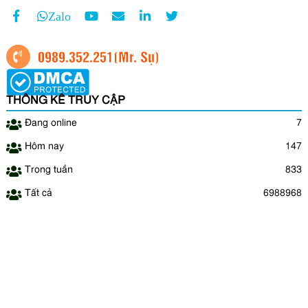
Zalo
0989.352.251
(Mr. Sự)
THỐNG KÊ TRUY CẬP
Đang online
7
Hôm nay
147
Trong tuần
833
Tất cả
6988968