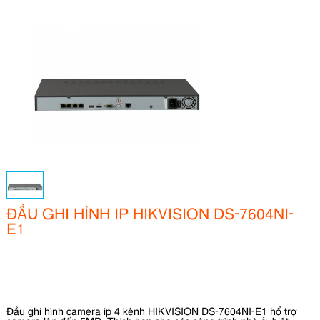
ĐẦU GHI HÌNH IP HIKVISION DS-7604NI-
E1
Đầu ghi hình camera ip 4 kênh HIKVISION DS-7604NI-E1 hổ trợ