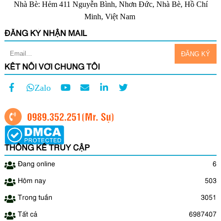
Nhà Bè: Hẻm 411 Nguyễn Bình, Nhơn Đức, Nhà Bè, Hồ Chí
Minh, Việt Nam
ĐĂNG KÝ NHẬN MAIL
KẾT NỐI VỚI CHÚNG TÔI
Zalo
0989.352.251
(Mr. Sự)
THỐNG KÊ TRUY CẬP
Đang online
6
Hôm nay
503
Trong tuần
3051
Tất cả
6987407