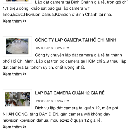
Lắp đặt camera tại Bình Chánh giá rẻ, trọn gói chỉ
1,1 triệu đồng, khảo sát báo giá lắp camera wifi
Imou,Ezivz,Hikvision,Dahua,Kbvision ở Bình Chánh tại nhà.
Xem thêm
CÔNG TY LẮP CAMERA TẠI HỒ CHÍ MINH
05-09-2018 - 08:53 PM
Công ty chuyên lắp đặt camera giá rẻ tại thành
phố Hồ Chí Minh. Lắp đặt trọn bộ camera tại HCM chỉ 2,9 triệu, lắp
đặt camera tại tphcm uy tín, chất lượng nhất.
Xem thêm
LẮP ĐẶT CAMERA QUẬN 12 GIÁ RẺ
28-05-2018 - 09:47 PM
Dịch vụ lắp đặt camera tại quận 12, miễn phí
NHÂN CÔNG, tặng DÂY ĐIỆN, gắn camera wifi không dây
hikvision,kbivision,dahua,imou,ezviz ở quận 12 giá rẻ.
Xem thêm