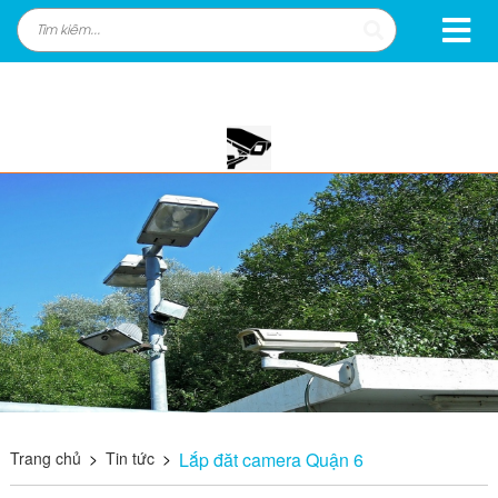
Trang chủ
>
Tin tức
>
Lắp đăt camera Quận 6