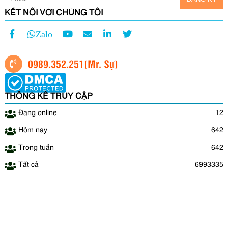
KẾT NỐI VỚI CHÚNG TÔI
Zalo
0989.352.251
(Mr. Sự)
THỐNG KÊ TRUY CẬP
Đang online
12
Hôm nay
642
Trong tuần
642
Tất cả
6993335