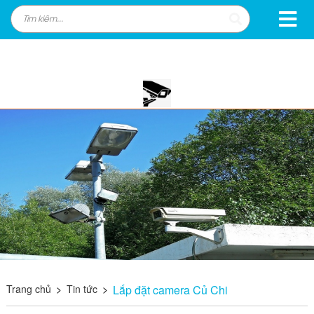
Trang chủ
>
Tin tức
>
Lắp đặt camera Củ Chi