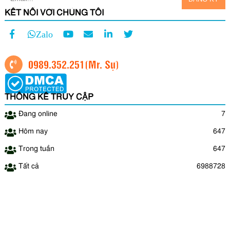
KẾT NỐI VỚI CHÚNG TÔI
Zalo
0989.352.251
(Mr. Sự)
THỐNG KÊ TRUY CẬP
Đang online
7
Hôm nay
647
Trong tuần
647
Tất cả
6988728