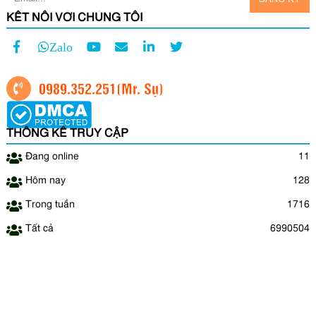
KẾT NỐI VỚI CHÚNG TÔI
Zalo
0989.352.251
(Mr. Sự)
THỐNG KÊ TRUY CẬP
Đang online
11
Hôm nay
128
Trong tuần
1716
Tất cả
6990504