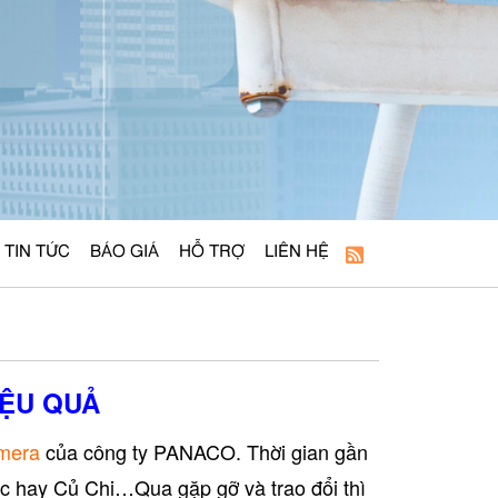
TIN TỨC
BÁO GIÁ
HỖ TRỢ
LIÊN HỆ
IỆU QUẢ
amera
của công ty PANACO. Thời gian gần
c hay Củ Chi…Qua gặp gỡ và trao đổi thì