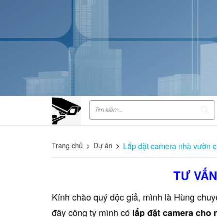
Trang chủ
>
Dự án
>
Lắp đặt camera nhà vườn 
TƯ VẤN
Kính chào quý độc giả, mình là Hùng chuyê
đây công ty mình có
lắp đặt camera cho