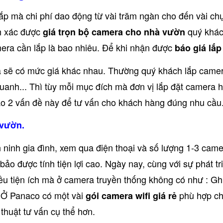
p mà chi phí dao động từ vài trăm ngàn cho đến vài chụ
nh xác được
quý khách
giá trọn bộ camera cho nhà vườn
mera cần lắp là bao nhiêu. Để khi nhận được
báo giá lắ
 sẽ có mức giá khác nhau. Thường quý khách lắp camer
anh... Thì tùy mỗi mục đích mà đơn vị lắp đặt camera 
o 2 vấn đề này để tư vấn cho khách hàng đúng nhu cầu
 vườn.
inh gia đình, xem qua điện thoại và số lượng 1-3 camer
 bảo được tính tiện lợi cao. Ngày nay, cùng với sự phát 
u tiện ích mà ở camera truyền thống không có như : Ghi
.. Ở Panaco có một vài
phù hợp ch
gói camera wifi giá rẻ
 thuật tư vấn cụ thể hơn.