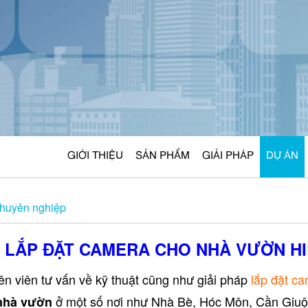
GIỚI THIỆU
SẢN PHẨM
GIẢI PHÁP
DỰ ÁN
chuyên nghiệp
 LẮP ĐẶT CAMERA CHO NHÀ VƯỜN H
n viên tư vấn về kỹ thuật cũng như giải pháp
lắp đặt c
ở một số nơi như Nhà Bè, Hóc Môn, Cần Giuộ
 nhà vườn