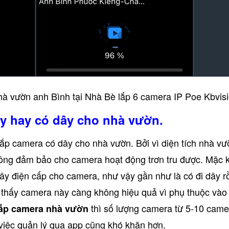
à vườn anh Bình tại Nhà Bè lắp 6 camera IP Poe Kbvis
y hay có dây cho nhà vườn.
 lắp camera có dây cho nhà vườn. Bởi vì diện tích nhà v
 Không đảm bảo cho camera hoạt động trơn tru được. Mặ
dây điện cấp cho camera, như vậy gần như là có đi dây 
hì thấy camera này càng không hiệu quả vì phụ thuộc vào 
thì số lượng camera từ 5-10 came
lắp camera nhà vườn
 việc quản lý qua app cũng khó khăn hơn.