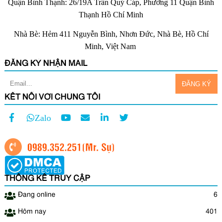
Quận Bình Thạnh: 26/19A Trần Quý Cáp, Phường 11 Quận Bình
Thạnh Hồ Chí Minh
Nhà Bè: Hẻm 411 Nguyễn Bình, Nhơn Đức, Nhà Bè, Hồ Chí
Minh, Việt Nam
ĐĂNG KÝ NHẬN MAIL
KẾT NỐI VỚI CHÚNG TÔI
Zalo
0989.352.251
(Mr. Sự)
THỐNG KÊ TRUY CẬP
Đang online
6
Hôm nay
401