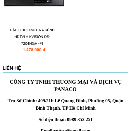
ĐẦU GHI CAMERA 4 KÊNH
HDTVI HIKVISION DS-
7204HGHI-F1
1.478.000 đ
LIÊN HỆ
CÔNG TY TNHH THƯƠNG MẠI VÀ DỊCH VỤ
PANACO
Trụ Sở Chính: 409/21b Lê Quang Định, Phường 05, Quận
Bình Thạnh, TP Hồ Chí Minh
Số điện thoại: 0989 352 251
Email:cnttsu@gmail.com