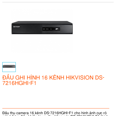
ĐẦU GHI HÌNH 16 KÊNH HIKVISION DS-
7216HGHI-F1
Đầu thu camera 16 kênh DS-7216HGHI-F1 cho hình ảnh cực rỏ