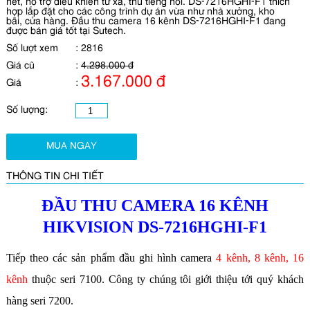
nét, hổ trợ điều khiển từ xa, thu tiếng nói. DS-7216HGHI-F1 thích
hợp lắp đặt cho các công trình dự án vừa như nhà xưởng, kho
bãi, cửa hàng. Đầu thu camera 16 kênh DS-7216HGHI-F1 đang
được bán giá tốt tại Sutech.
Số lượt xem
:
2816
Giá cũ
:
4.298.000 đ
3.167.000 đ
Giá
:
Số lượng:
MUA NGAY
THÔNG TIN CHI TIẾT
ĐẦU THU CAMERA 16 KÊNH
HIKVISION DS-7216HGHI-F1
Tiếp theo các sản phẩm đầu ghi hình camera
4 kênh
,
8 kênh
,
16
kênh
thuộc seri 7100. Công ty chúng tôi giới thiệu tới quý khách
hàng seri 7200.