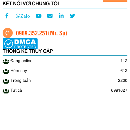
KẾT NỐI VỚI CHÚNG TÔI
Zalo
0989.352.251
(Mr. Sự)
THỐNG KÊ TRUY CẬP
Đang online
112
Hôm nay
612
Trong tuần
2200
Tất cả
6991627