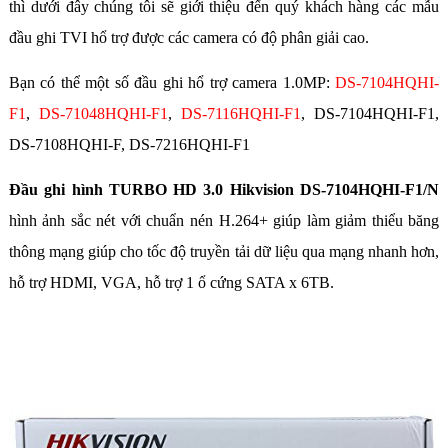
thì dưới đây chúng tôi sẽ giới thiệu đến quý khách hàng các mẫu
đầu ghi TVI hổ trợ được các camera có độ phân giải cao.
Bạn có thể một số đầu ghi hổ trợ camera 1.0MP:
DS-7104HQHI-
F1
,
DS-71048HQHI-F1
,
DS-7116HQHI-F1
, DS-7104HQHI-F1,
DS-7108HQHI-F, DS-7216HQHI-F1
Đầu ghi hình TURBO HD 3.0 Hikvision DS-7104HQHI-F1/N
hình ảnh sắc nét với chuẩn nén H.264+ giúp làm giảm thiểu băng
thông mạng giúp cho tốc độ truyền tải dữ liệu qua mạng nhanh hơn,
hỗ trợ HDMI, VGA, hỗ trợ 1 ổ cứng SATA x 6TB.