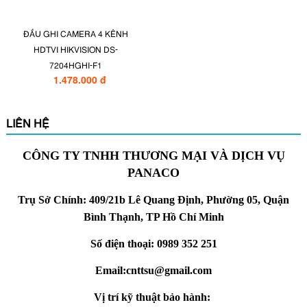
ĐẦU GHI CAMERA 4 KÊNH
HDTVI HIKVISION DS-
7204HGHI-F1
1.478.000 đ
LIÊN HỆ
CÔNG TY TNHH THƯƠNG MẠI VÀ DỊCH VỤ
PANACO
Trụ Sở Chính: 409/21b Lê Quang Định, Phường 05, Quận
Bình Thạnh, TP Hồ Chí Minh
Số điện thoại: 0989 352 251
Email:cnttsu@gmail.com
Vị trí kỹ thuật bảo hành: