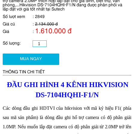
trợ camera 2.0MP thích hợp lắp đặt cho gia đình, biệt thự, văn
phòng,...Hikvision DS-7104HQHI-F1/N đang được phân phối và
lắp đặt với giá tốt nhất tại Sutech
Số lượt xem
:
2849
Giá cũ
:
2.134.000 đ
1.610.000 đ
Giá
:
Số lượng:
MUA NGAY
THÔNG TIN CHI TIẾT
ĐẦU GHI HÌNH 4 KÊNH HIKVISION
DS-7104HQHI-F1/N
Các dòng đầu ghi HDTVI của hikvision với mã ký hiệu F1( phía
sau mã sản phẩm) là dòng đầu ghi hổ trợ camera có độ phân giải
1.0MP. Nếu muốn lắp đặt camera có độ phân giải từ 2.0MP trở lên