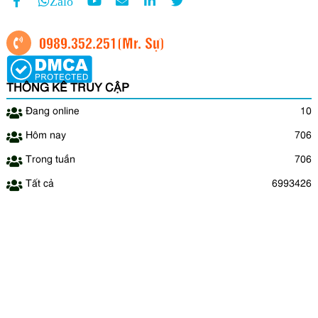
Zalo
0989.352.251
(Mr. Sự)
THỐNG KÊ TRUY CẬP
Đang online
10
Hôm nay
706
Trong tuần
706
Tất cả
6993426